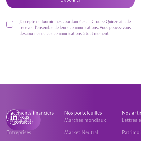
S'abonner
J'accepte de fournir mes coordonnées au Groupe Quinze afin de
recevoir l'ensemble de leurs communications. Vous pouvez vous
désabonner de ces communications à tout moment.
Placements financiers
Nos portefeuilles
Nos arti
Nous
Particuliers
Marchés mondiaux
Lettres
contacter
Entreprises
Market Neutral
Patrimo