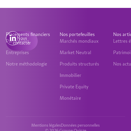
Placements financiers
Nos portefeuilles
Nos arti
Nous
Particuliers
Marchés mondiaux
Lettres
contacter
Entreprises
Market Neutral
Patrimo
Notre méthodologie
Produits structurés
Nos actu
Immobilier
Private Equity
Monétaire
Mentions légales
Données personnelles
© 2026 Groupe Quinze