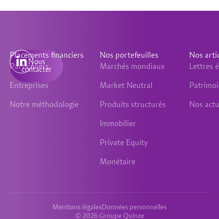
Placements financiers
Nos portefeuilles
Nos arti
Nous
Particuliers
Marchés mondiaux
Lettres
contacter
Entreprises
Market Neutral
Patrimo
Notre méthodologie
Produits structurés
Nos actu
Immobilier
Private Equity
Monétaire
Mentions légales
Données personnelles
© 2026 Groupe Quinze