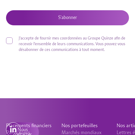
S'abonner
J'accepte de fournir mes coordonnées au Groupe Quinze afin de
recevoir l'ensemble de leurs communications. Vous pouvez vous
désabonner de ces communications à tout moment.
Placements financiers
Nos portefeuilles
Nos arti
Nous
Particuliers
Marchés mondiaux
Lettres
contacter