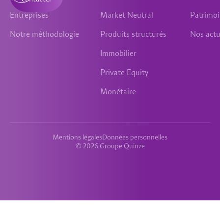
Entreprises
Market Neutral
Patrimo
Notre méthodologie
Produits structurés
Nos actu
Immobilier
Private Equity
Monétaire
Mentions légales
Données personnelles
© 2026 Groupe Quinze