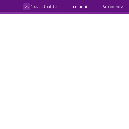
Nos articles
Nos actualités
À propos de nous
Économie
Patrimoine
Devenir partenaire