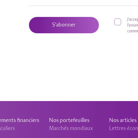
J'acce
S'abonner
l'ens
commu
ements financiers
Nos portefeuilles
Nos articles
culiers
Marchés mondiaux
Lettres éco