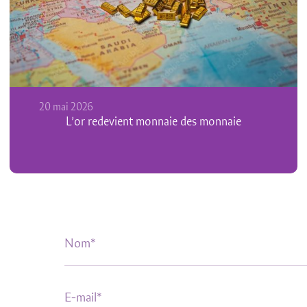
13 mars 2026
Iran, pétrole, Chine, dette privée, IA : notre
décryptage complet d’un monde en
recomposition