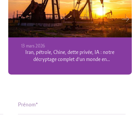
06 mars 2026
Venezuela, Iran : une stratégie américaine
visant indirectement la Chine ?